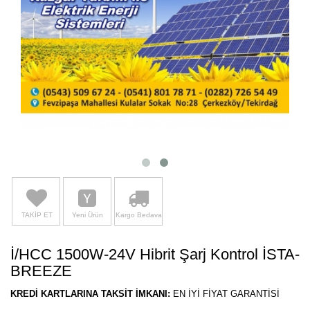
TAKİP ET
Yeni Ürün
Kargo Bedava
İ/HCC 1500W-24V Hibrit Şarj Kontrol İSTA-
BREEZE
KREDİ KARTLARINA TAKSİT İMKANI:
EN İYİ FİYAT GARANTİSİ